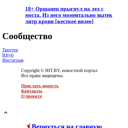
18+ Оршанец прыгнул на лед с
моста. Из него моментально вытек
литр крови [жесткое видео]
Сообщество
Твиттер
Ютуб
Инстаграм
Copyright © HIT.BY, новостной портал
Все права защищены.
Прислать новость
Контакты
О проекте

Вернуться на главную