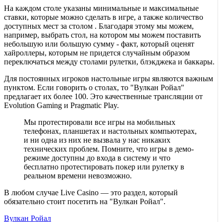
На каждом столе указаны минимальные и максимальные
ставки, которые можно сделать в игре, а также количество
доступных мест за столом . Благодаря этому мы можем,
например, выбрать стол, на котором мы можем поставить
небольшую или большую сумму - факт, который оценят
хайроллеры, которым не придется случайным образом
переключаться между столами рулетки, блэкджека и баккары.
Для постоянных игроков настольные игры являются важным
пунктом. Если говорить о столах, то "Вулкан Ройал"
предлагает их более 100. Это качественные трансляции от
Evolution Gaming и Pragmatic Play.
Мы протестировали все игры на мобильных
телефонах, планшетах и ​​настольных компьютерах,
и ни одна из них не вызвала у нас никаких
технических проблем. Помните, что игры в демо-
режиме доступны до входа в систему и что
бесплатно протестировать покер или рулетку в
реальном времени невозможно.
В любом случае Live Casino — это раздел, который
обязательно стоит посетить на "Вулкан Ройал".
Вулкан Ройал