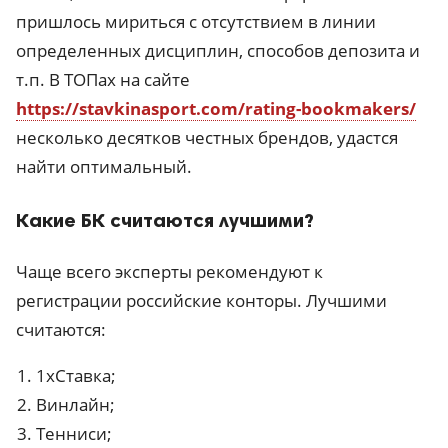
пришлось мириться с отсутствием в линии
определенных дисциплин, способов депозита и
т.п. В ТОПах на сайте
https://stavkinasport.com/rating-bookmakers/
несколько десятков честных брендов, удастся
найти оптимальный.
Какие БК считаются лучшими?
Чаще всего эксперты рекомендуют к
регистрации российские конторы. Лучшими
считаются:
1хСтавка;
Винлайн;
Тенниси;