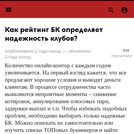
menu


Как рейтинг БК определяет
надежность клубов?
636
опубликовано
2 года назад
—
обновлено
прочитали
2 года назад
Количество онлайн-контор с каждым годом
увеличивается. На первый взгляд кажется, что все
предлагают хорошие условия и выводят деньги
клиентам. В процессе сотрудничества часто
выявляются неприятные моменты – снижение
котировок, аннулирование плюсовых пари,
задержки выплат и т.п. Чтобы избежать подобных
проблем, необходимо выбирать только надежные
БК. Можно поискать их самостоятельно или
изучить списки ТОПовых букмекеров и найти