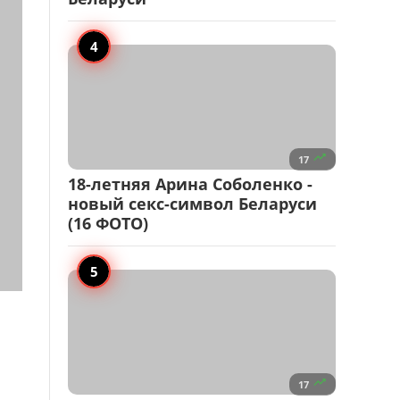

17
18-летняя Арина Соболенко -
новый секс-символ Беларуси
(16 ФОТО)

17