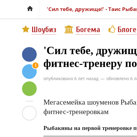

'Сил тебе, дружище!' - Таис Рыб
Шоубиз
Богема
Блог
'Сил тебе, дружищ
фитнес-тренеру по
1
опубликовано
6 лет назад
—
обновлено
6 л
Мегасемейка шоуменов Рыбак
фитнес-тренеровкам
Рыбакины на первой тренеровке п