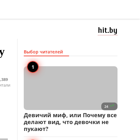
hit.by
у
Выбор читателей
,389
итали

24
Девичий миф, или Почему все
делают вид, что девочки не
пукают?