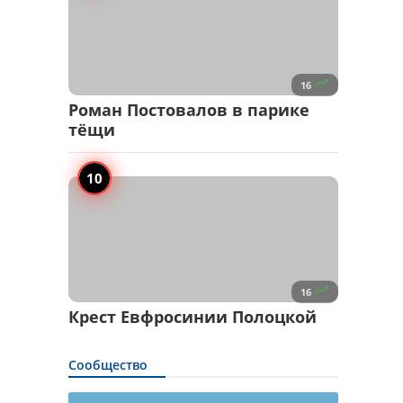

16
Роман Постовалов в парике
тёщи

16
Крест Евфросинии Полоцкой
Сообщество