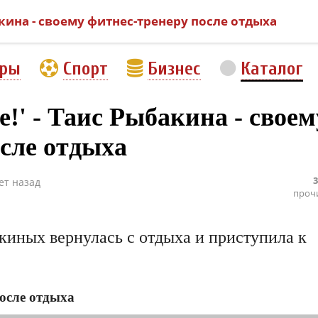
акина - своему фитнес-тренеру после отдыха
еры
Спорт
Бизнес
Каталог
е!' - Таис Рыбакина - своем
сле отдыха
3
ет назад
проч
иных вернулась с отдыха и приступила к
осле отдыха