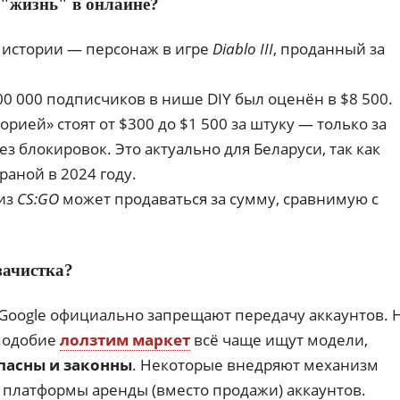
 "жизнь" в онлайне?
 истории — персонаж в игре
Diablo III
, проданный за
100 000 подписчиков в нише DIY был оценён в $8 500.
орией» стоят от $300 до $1 500 за штуку — только за
з блокировок. Это актуально для Беларуси, так как
раной в 2024 году.
 из
CS:GO
может продаваться за сумму, сравнимую с
зачистка?
и Google официально запрещают передачу аккаунтов. 
аподобие
лолзтим маркет
всё чаще ищут модели,
пасны и законны
. Некоторые внедряют механизм
т платформы аренды (вместо продажи) аккаунтов.