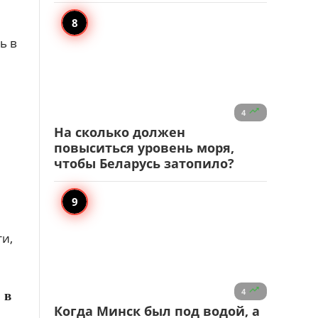
ь в

4
На сколько должен
повыситься уровень моря,
чтобы Беларусь затопило?
и,

4
 в
Когда Минск был под водой, а