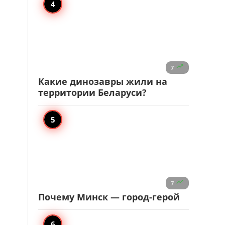

7
Какие динозавры жили на
территории Беларуси?

7
Почему Минск — город-герой