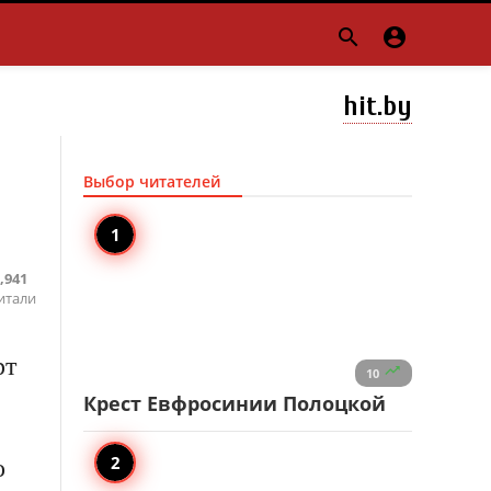


hit.by
Выбор читателей
,941
итали
рт

10
Крест Евфросинии Полоцкой
о