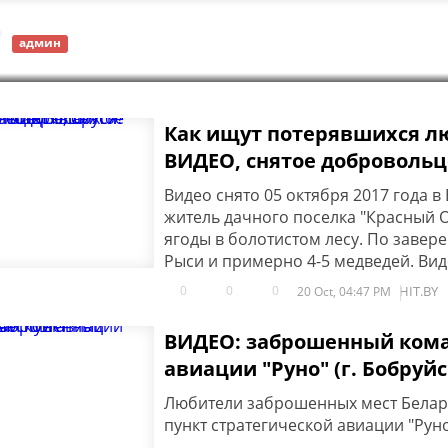
админ
Как ищут потерявшихся лю
ВИДЕО, снятое добровольц
Видео снято 05 октября 2017 года 
житель дачного поселка "Красный 
ягоды в болотистом лесу. По завере
Рыси и примерно 4-5 медведей. Виде
0
0
0
HIT.BY
20 Oct, 04:47 PM
ВИДЕО: заброшенный кома
авиации "Руно" (г. Бобруйс
Любители заброшенных мест Бела
пункт стратегической авиации "Рун