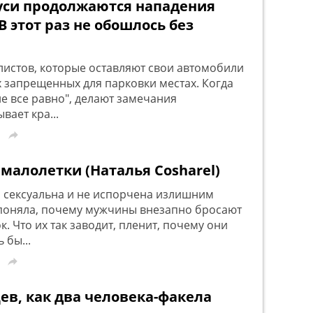
уси продолжаются нападения
В этот раз не обошлось без
листов, которые оставляют свои автомобили
х запрещенных для парковки местах. Когда
е все равно", делают замечания
вает кра...

алолетки (Наталья Cosharel)
, сексуальна и не испорчена излишним
я поняла, почему мужчины внезапно бросают
. Что их так заводит, пленит, почему они
 бы...

в, как два человека-факела