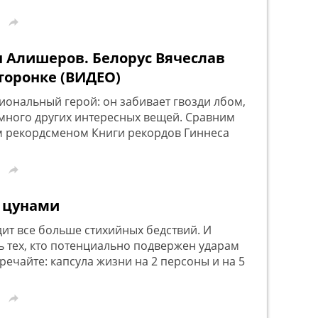

 Алишеров. Белорус Вячеслав
торонке (ВИДЕО)
иональный герой: он забивает гвозди лбом,
 много других интересных вещей. Сравним
м рекордсменом Книги рекордов Гиннеса

т цунами
ит все больше стихийных бедствий. И
ь тех, кто потенциально подвержен ударам
ечайте: капсула жизни на 2 персоны и на 5
