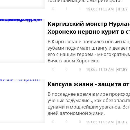
госпитализация. Смотрите фото!
0
1
1
HIT.BY
19 Oct, 11:53 AM
Киргизский монстр Нурлан
Хоронеко нервно курит в с
В Кыргызстане появился новый нац
зубами поднимает штангу и делает
его с нашим героем - многократны
Вячеславом Хоронеко.
0
0
0
HIT.BY
19 Oct, 11:13 AM
Капсула жизни - защита о
В последнее время в мире происход
ученые задумались, как обезопасит
цунами и мощнейших ураганов. Встр
дней автономной жизни.
0
0
0
HIT.BY
19 Oct, 11:05 AM