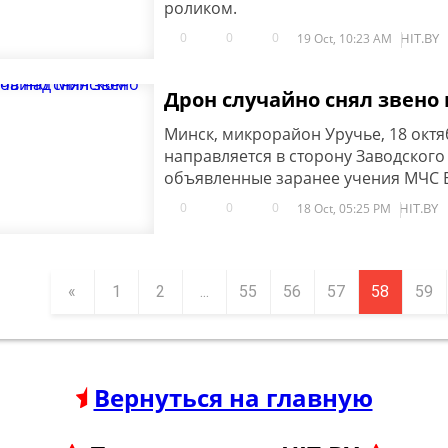
роликом.
0
0
0
HIT.BY
19 Oct, 10:23 AM
Дрон случайно снял звено
Минск, микрорайон Уручье, 18 октяб
направляется в сторону Заводского
объявленные заранее учения МЧС 
0
0
0
HIT.BY
18 Oct, 05:25 PM
«
1
2
...
55
56
57
58
59
Вернуться на главную