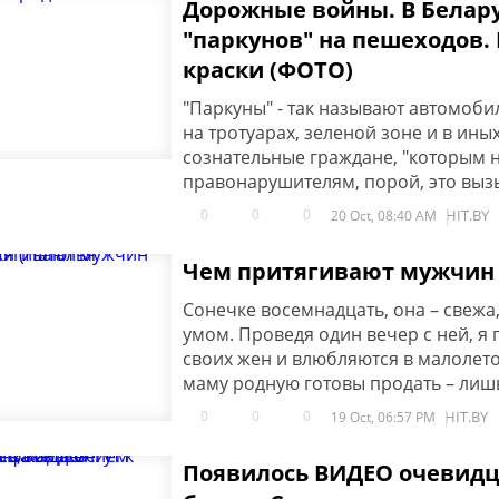
Дорожные войны. В Белар
"паркунов" на пешеходов. 
краски (ФОТО)
"Паркуны" - так называют автомоби
на тротуарах, зеленой зоне и в ины
сознательные граждане, "которым н
правонарушителям, порой, это вызы
0
0
0
HIT.BY
20 Oct, 08:40 AM
Чем притягивают мужчин м
Сонечке восемнадцать, она – свежа
умом. Проведя один вечер с ней, 
своих жен и влюбляются в малолеток
маму родную готовы продать – лишь
0
0
0
HIT.BY
19 Oct, 06:57 PM
Появилось ВИДЕО очевидце