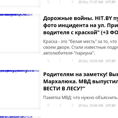
0
1
0
HIT.BY
20 Oct, 11:37 AM
Дорожные войны. HIT.BY 
фото инцидента на ул. Пр
водителя с краской" (+3 Ф
Краска - это "белая месть" за то, ч
своем дворе. Стали известные подр
автолюбителя-"паркуна".
0
1
1
HIT.BY
20 Oct, 10:55 AM
Родителям на заметку! Вы
Мархалюка. МВД выпустило
ВЕСТИ В ЛЕСУ?"
Памятка МВД: что нужно объяснить
0
0
0
HIT.BY
20 Oct, 10:00 AM