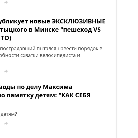

публикует новые ЭКСКЛЮЗИВНЫЕ
итыцкого в Минске "пешеход VS
ОТО)
то пострадавший пытался навести порядок в
обности схватки велосипедиста и

воды по делу Максима
 памятку детям: "КАК СЕБЯ
 детям?
