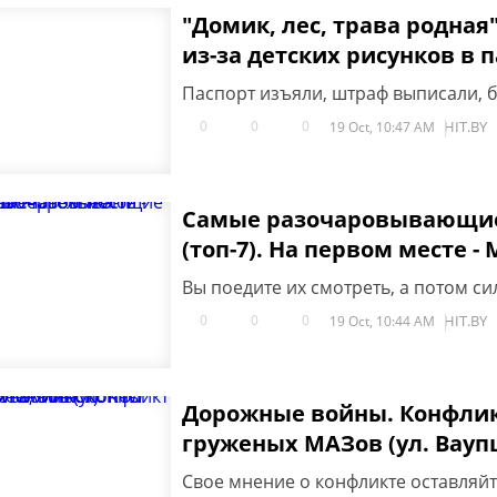
"Домик, лес, трава родная"
из-за детских рисунков в 
Паспорт изъяли, штраф выписали, б
0
0
0
HIT.BY
19 Oct, 10:47 AM
Самые разочаровывающие
(топ-7). На первом месте -
Вы поедите их смотреть, а потом си
0
0
0
HIT.BY
19 Oct, 10:44 AM
Дорожные войны. Конфлик
груженых МАЗов (ул. Вауп
Свое мнение о конфликте оставляй