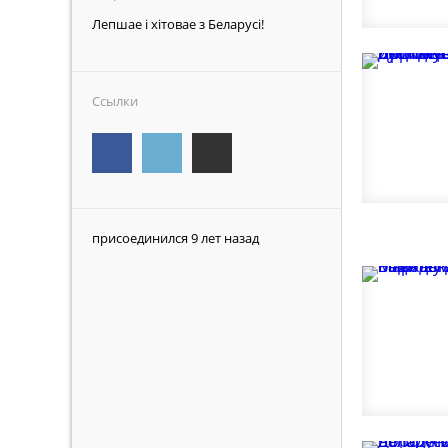
Лепшае і хітовае з Беларусі!
Ссылки
присоединился 9 лет назад