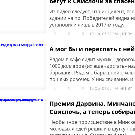
бегут к Свислочи за спасе
Из видео следует, что инцидент, все
здании на пр. Победителей видна
установили лишь в 2017-м году.
0
0
0
HIT.BY
19 Oct, 05:38 PM
А мог бы и переспать с не
Рядом в кафе сидит мужик – дорого
1000 долларов (их еще «достать» на
барышня. Рядом с барышней стильны
пошлых розочек. У них свидание, и 
0
0
0
HIT.BY
19 Oct, 01:05 PM
Премия Дарвина. Минчане
Свислочь, а теперь собира
Необычное происшествие в Минске.
молодых людей решили в шутку подж